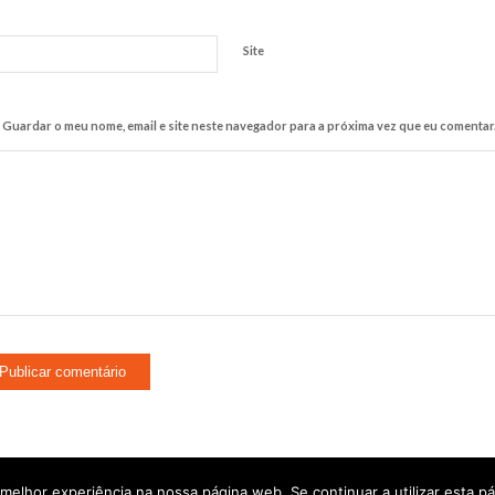
Site
Guardar o meu nome, email e site neste navegador para a próxima vez que eu comentar
elhor experiência na nossa página web. Se continuar a utilizar esta pág