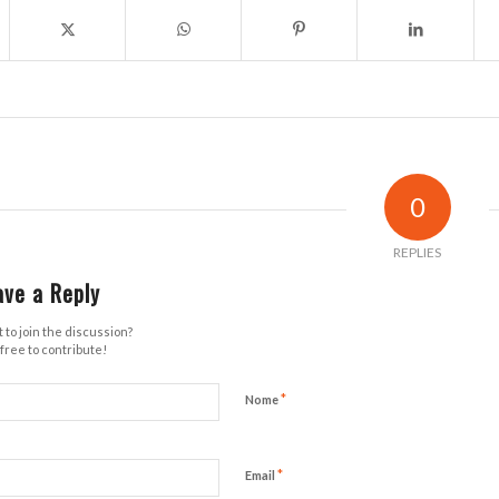
0
REPLIES
ave a Reply
 to join the discussion?
free to contribute!
*
Nome
*
Email