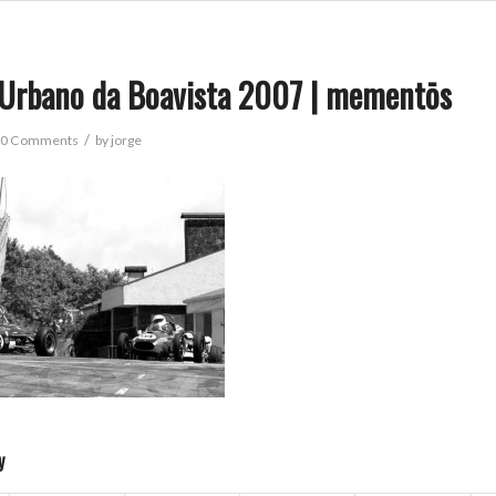
 Urbano da Boavista 2007 | mementōs
/
0 Comments
by
jorge
y