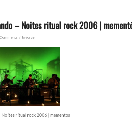
ndo – Noites ritual rock 2006 | mement
/
 Comments
by
jorge
 Noites ritual rock 2006 | mementōs