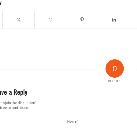
y
0
REPLIES
ave a Reply
 to join the discussion?
free to contribute!
*
Nome