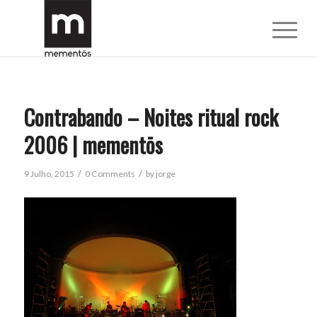
Contrabando – Noites ritual rock
2006 | mementōs
/
/
9 Julho, 2015
0 Comments
by
jorge