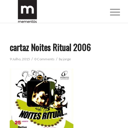
cartaz Noites Ritual 2006
/
/
9 Julho, 2015
0 Comments
by
jorge