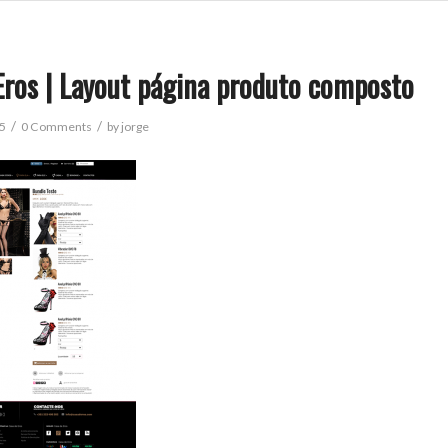
Eros | Layout página produto composto
/
/
15
0 Comments
by
jorge