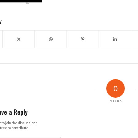
y
0
REPLIES
ave a Reply
 to join the discussion?
free to contribute!