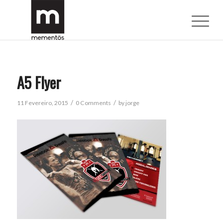
A5 Flyer
/
/
11 Fevereiro, 2015
0 Comments
by
jorge