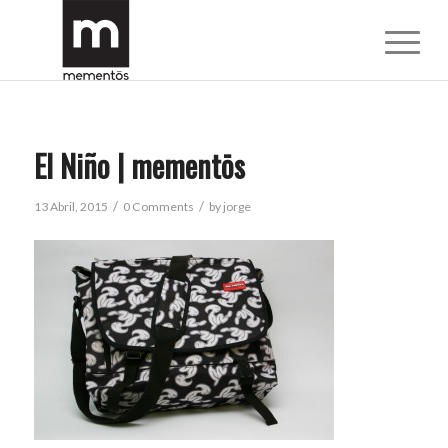
El Niño | mementōs
/
/
13 Abril, 2015
0 Comments
by
jorge