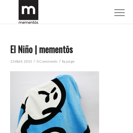
El Niño | mementōs
/
/
13 Abril, 2015
0 Comments
by
jorge