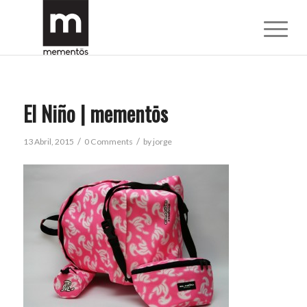
El Niño | mementōs
/
/
13 Abril, 2015
0 Comments
by
jorge