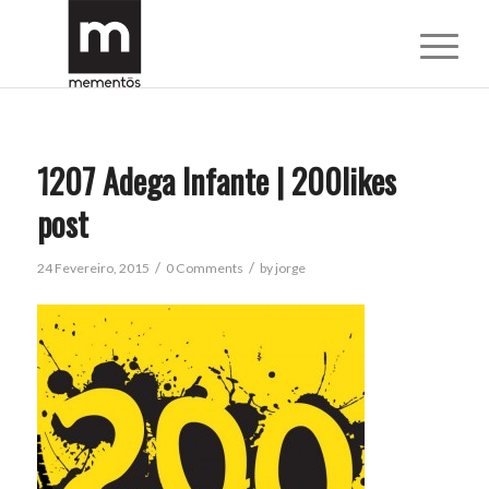
1207 Adega Infante | 200likes
post
/
/
24 Fevereiro, 2015
0 Comments
by
jorge