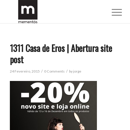
1311 Casa de Eros | Abertura site
post
/
/
24 Fevereiro, 2015
0 Comments
by
jorge