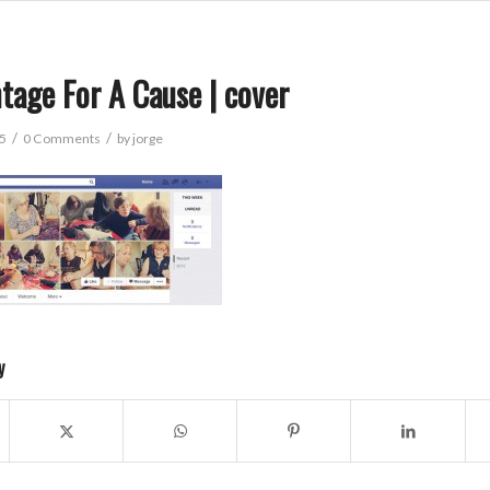
tage For A Cause | cover
/
/
15
0 Comments
by
jorge
y