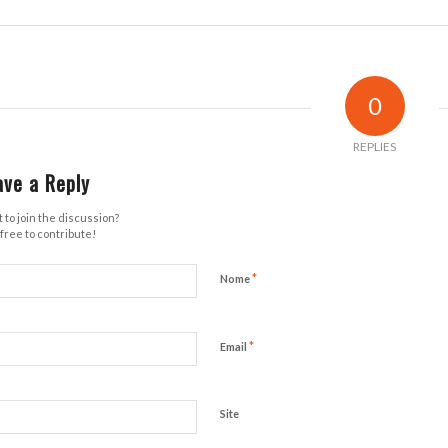
0
REPLIES
ave a Reply
 to join the discussion?
free to contribute!
*
Nome
*
Email
Site