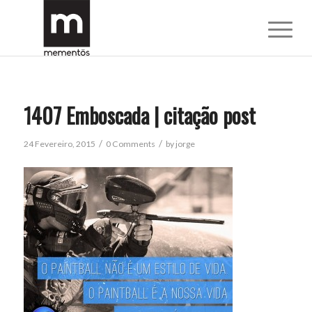
1407 Emboscada | citação post
/
/
24 Fevereiro, 2015
0 Comments
by
jorge