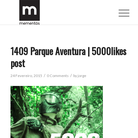
1409 Parque Aventura | 5000likes
post
/
/
24 Fevereiro, 2015
0 Comments
by
jorge