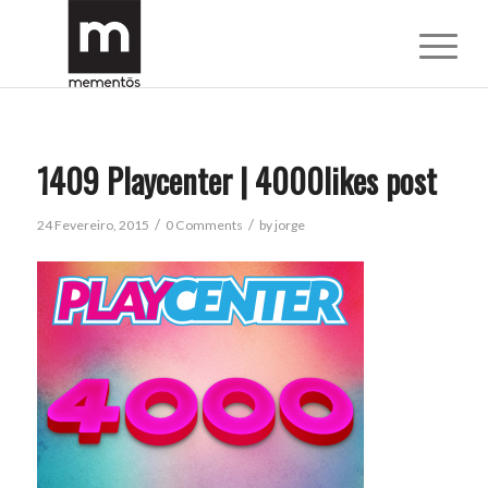
1409 Playcenter | 4000likes post
/
/
24 Fevereiro, 2015
0 Comments
by
jorge