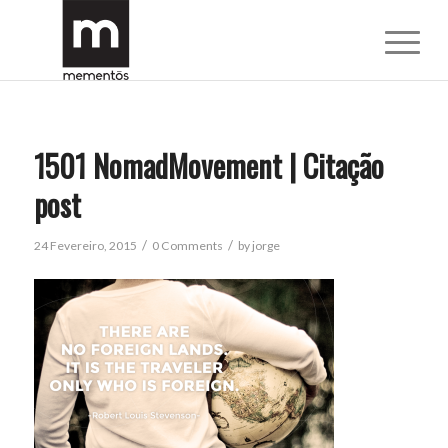
1501 NomadMovement | Citação
post
/
/
24 Fevereiro, 2015
0 Comments
by
jorge