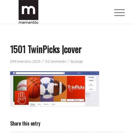
1501 TwinPicks |cover
/
/
24 Fevereiro, 2015
0 Comments
by
jorge
Share this entry