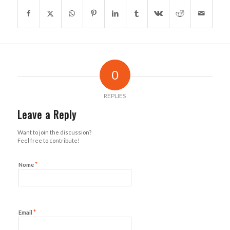
0
REPLIES
Leave a Reply
Want to join the discussion?
Feel free to contribute!
*
Nome
*
Email