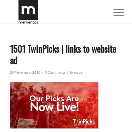
1501 TwinPicks | links to website
ad
/
/
24 Fevereiro, 2015
0 Comments
by
jorge