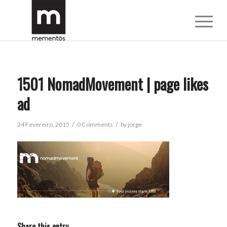
1501 NomadMovement | page likes
ad
/
/
24 Fevereiro, 2015
0 Comments
by
jorge
Share this entry