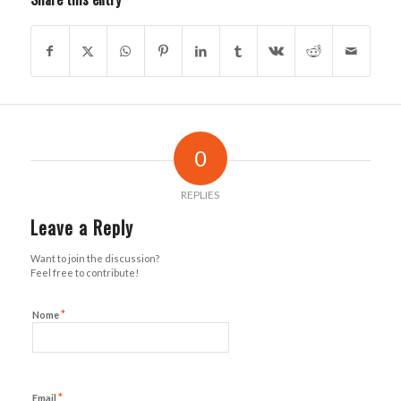
0
REPLIES
Leave a Reply
Want to join the discussion?
Feel free to contribute!
*
Nome
*
Email