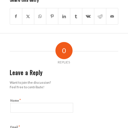
0
REPLIES
Leave a Reply
Want to join the discussion?
Feel free to contribute!
*
Nome
*
Email