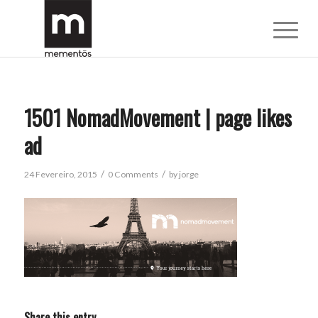
1501 NomadMovement | page likes
ad
/
/
24 Fevereiro, 2015
0 Comments
by
jorge
Share this entry