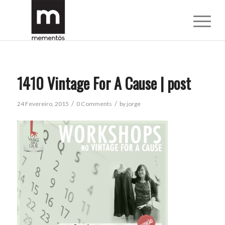
1410 Vintage For A Cause | post
/
/
24 Fevereiro, 2015
0 Comments
by
jorge