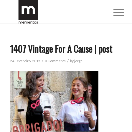
1407 Vintage For A Cause | post
/
/
24 Fevereiro, 2015
0 Comments
by
jorge