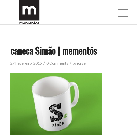
caneca Simão | mementōs
/
/
27 Fevereiro, 2015
0 Comments
by
jorge