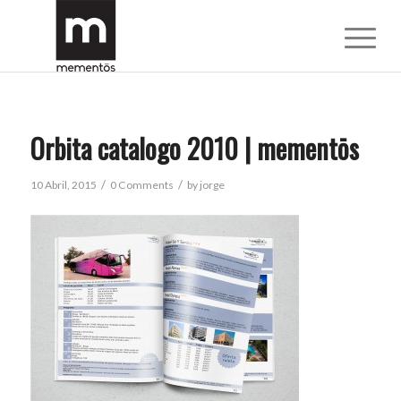
Orbita catalogo 2010 | mementōs
/
/
10 Abril, 2015
0 Comments
by
jorge