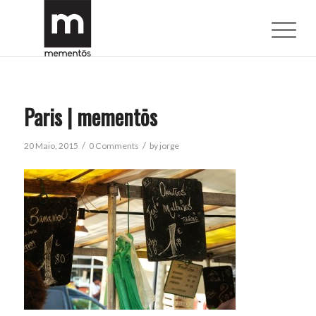
Paris | mementōs
/
/
20 Maio, 2015
0 Comments
by
jorge