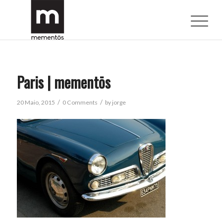
Paris | mementōs
/
/
20 Maio, 2015
0 Comments
by
jorge