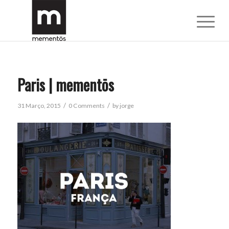
Paris | mementōs
/
/
31 Março, 2015
0 Comments
by
jorge