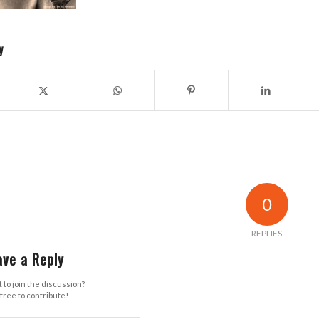
y
0
REPLIES
ave a Reply
 to join the discussion?
free to contribute!