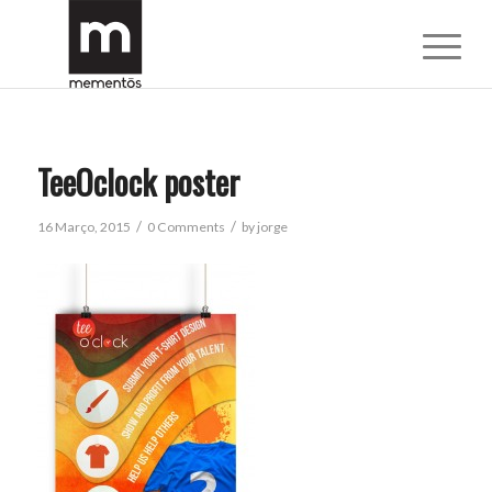
TeeOclock poster
/
/
16 Março, 2015
0 Comments
by
jorge